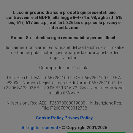
L'uso improprio di alcuni prodotti qui presentati può
contravvenire al GDPR, alla legge 8-4-74 n. 98, agli artt. 615
bis, 617, 617 bis c.p., e all'art. 226 bis c.p.p. sulla privacy e
intercettazioni.
Polinet S.r.l. declina ogni responsabilità per usi illeciti.
Disclaimer: non siamo responsabili del contenuto dei siti linkati e
dei banner pubblicati in queste pagine la cui proprietà è dei
rispettivi autori.
Ogni riproduzione è vietata.
Polinet s.r.l. - P.IVA: IT06672541007 - C.F.: 06672541007 - R.E.A.
983090 - Numero Registro Imprese di Roma: 06672541007- Tel.
+39 06 87.23.03.58 - +39 06 87.13.16.72 - Spedizioni Internazionali
in tutto il Mondo
N. Iscrizione Reg. AEE: IT26070000019000 — N. Iscrizione Reg.
Pile: IT26070P00012738
Cookie Policy
Privacy Policy
All rights reserved
- © Copyright 2001/2026