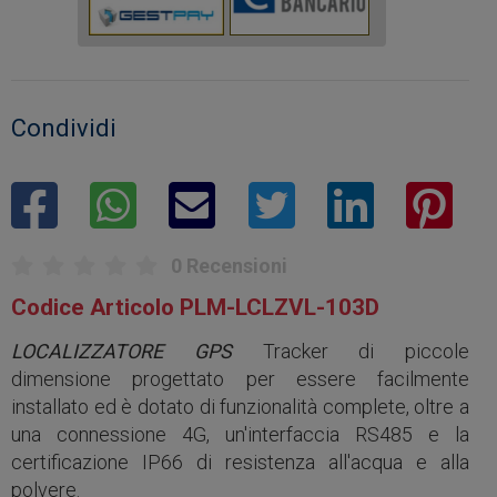
Condividi
facebook
whatsapp
mail
twitter
linkedin
pinte
0 Recensioni
Codice Articolo
PLM-LCLZVL-103D
LOCALIZZATORE GPS
Tracker di piccole
dimensione progettato per essere facilmente
installato ed è dotato di funzionalità complete, oltre a
una connessione 4G, un'interfaccia RS485 e la
certificazione IP66 di resistenza all'acqua e alla
polvere.