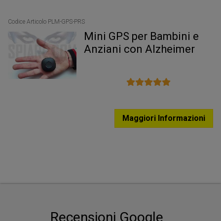
Codice Articolo PLM-GPS-PRS
Co
Mini GPS per Bambini e
e
Anziani con Alzheimer
m
Maggiori Informazioni
Recensioni Google