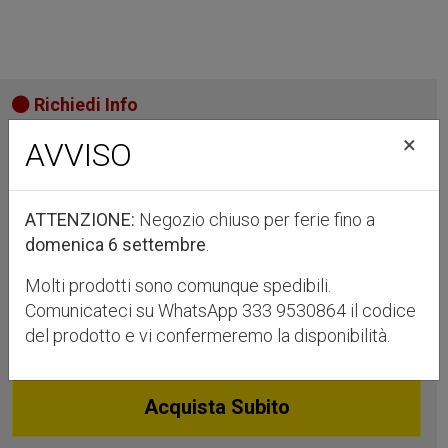
Richiedi Info
Richiedi Info
×
AVVISO
Spedizione in pacco anonimo, gratuita per ordini superiori a
199€
La nostra politica resi
ATTENZIONE:
Negozio chiuso per ferie fino a
domenica 6 settembre
.
IVA
329,00
€
INC
Molti prodotti sono comunque spedibili.
Comunicateci su WhatsApp 333 9530864 il codice
Aggiungi al Carrello
del prodotto e vi confermeremo la disponibilità.
Acquista Subito