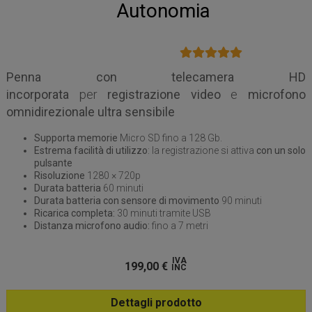
Autonomia
Penna con telecamera HD
incorporata
per
registrazione video
e
microfono
omnidirezionale ultra sensibile
Supporta memorie
Micro SD fino a 128 Gb.
Estrema facilità di utilizzo
: la registrazione si attiva
con un solo
pulsante
Risoluzione
1280 × 720p
Durata batteria
60 minuti
Durata batteria con sensore di movimento
90 minuti
Ricarica completa:
30 minuti tramite USB
Distanza microfono audio:
fino a 7 metri
IVA
199,00
€
INC
Dettagli prodotto