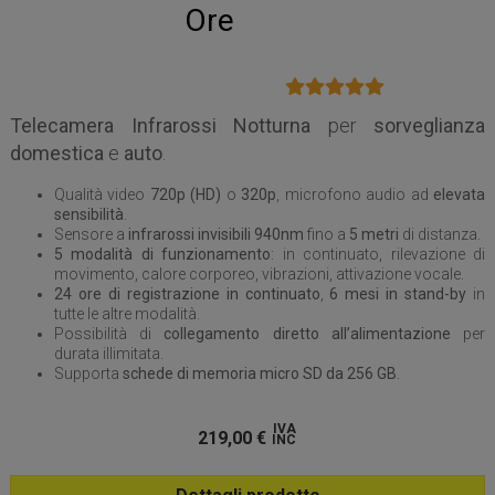
Ore
Telecamera Infrarossi Notturna
per
sorveglianza
domestica
e
auto
.
Qualità video
720p (HD)
o
320p
, microfono audio ad
elevata
sensibilità
.
Sensore a
infrarossi invisibili 940nm
fino a
5 metri
di distanza.
5 modalità di funzionamento
: in continuato, rilevazione di
movimento, calore corporeo, vibrazioni, attivazione vocale.
24 ore di registrazione in continuato
,
6 mesi in stand-by
in
tutte le altre modalità.
Possibilità di
collegamento diretto all’alimentazione
per
durata illimitata.
Supporta
schede di memoria micro SD da 256 GB
.
IVA
219,00
€
INC