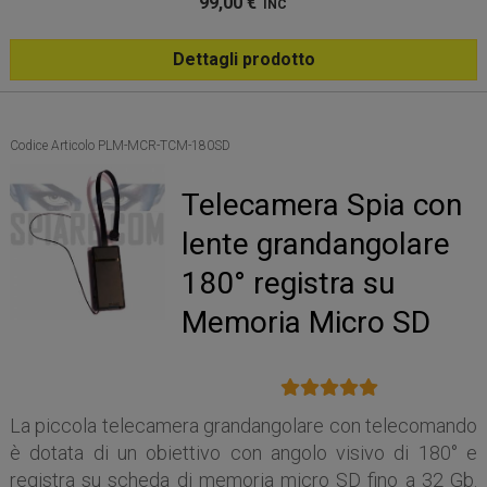
99,00
€
INC
Dettagli prodotto
Codice Articolo PLM-MCR-TCM-180SD
Telecamera Spia con
lente grandangolare
180° registra su
Memoria Micro SD
La piccola telecamera grandangolare con telecomando
è dotata di un obiettivo con angolo visivo di 180° e
registra su scheda di memoria micro SD fino a 32 Gb.