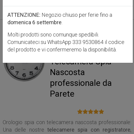
Dettagli prodotto
ATTENZIONE:
Negozio chiuso per ferie fino a
domenica 6 settembre
.
Molti prodotti sono comunque spedibili.
Codice Articolo PLM-ORLGTCM
Comunicateci su WhatsApp 333 9530864 il codice
Orologio con
del prodotto e vi confermeremo la disponibilità.
Telecamera Spia
Nascosta
professionale da
Parete
Orologio spia con telecamera nascosta professionale:
Una delle nostre
telecamere spia con registratore
,