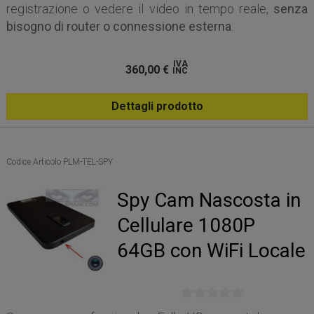
registrazione o vedere il video in tempo reale,
senza
bisogno di router o connessione esterna
.
IVA
360,00
€
INC
Dettagli prodotto
Codice Articolo PLM-TEL-SPY
Spy Cam Nascosta in
Cellulare 1080P
64GB con WiFi Locale