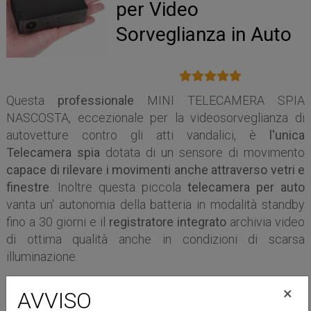
per Video
Sorveglianza in Auto
Questa
professionale
MINI TELECAMERA SPIA
NASCOSTA, eccezionale per la videosorveglianza di
autovetture contro gli atti vandalici, è
l'unica
Telecamera spia
dotata di un sensore di movimento
capace di rilevare i movimenti anche attraverso vetri e
finestre
. Inoltre questa piccola
telecamera per auto
vanta un' autonomia della batteria in modalità standby
fino a 30 giorni e il
registratore integrato
archivia video
di ottima qualità anche in condizioni di scarsa
illuminazione.
×
AVVISO
IVA
183,00
€
INC