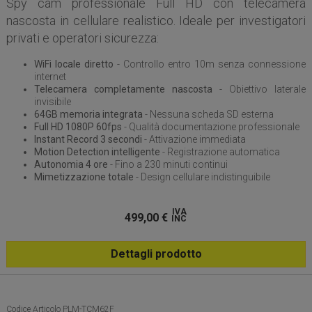
Spy cam professionale Full HD con telecamera
nascosta in cellulare realistico. Ideale per investigatori
privati e operatori sicurezza:
WiFi locale diretto
- Controllo entro 10m senza connessione
internet
Telecamera completamente nascosta
- Obiettivo laterale
invisibile
64GB memoria integrata
- Nessuna scheda SD esterna
Full HD 1080P 60fps
- Qualità documentazione professionale
Instant Record 3 secondi
- Attivazione immediata
Motion Detection intelligente
- Registrazione automatica
Autonomia 4 ore
- Fino a 230 minuti continui
Mimetizzazione totale
- Design cellulare indistinguibile
IVA
499,00
€
INC
Dettagli prodotto
Codice Articolo PLM-TCM62F