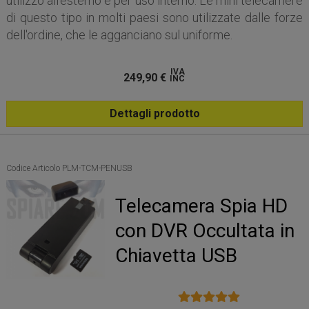
utilizzo all'esterno e per uso interno. Le mini telecamere
di questo tipo in molti paesi sono utilizzate dalle forze
dell'ordine, che le agganciano sul uniforme.
IVA
249,90
€
INC
Dettagli prodotto
Codice Articolo PLM-TCM-PENUSB
Telecamera Spia HD
con DVR Occultata in
Chiavetta USB