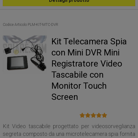
Dettagli prodotto
Codice Articolo PLM-KIT-MTC-DVR
Kit Telecamera Spia
con Mini DVR Mini
Registratore Video
Tascabile con
Monitor Touch
Screen
Kit Video tascabile progettato per videosorveglianza
segreta composto da una microtelecamera spia fornita