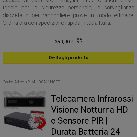
Ideale per la sicurezza personale, la sorveglianza
discreta o per raccogliere prove in modo efficace.
Ordina ora con spedizione rapida in tutta Italia.
IVA
259,00
€
INC
Dettagli prodotto
Codice Articolo PLM-HDCAM-NOTT
Telecamera Infrarossi
Visione Notturna HD
e Sensore PIR |
Durata Batteria 24