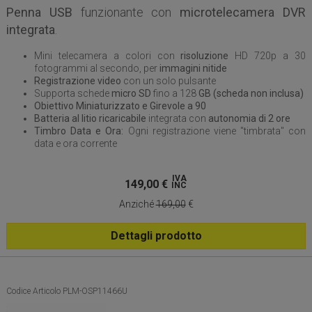
Penna USB
funzionante con
microtelecamera DVR
integrata
.
Mini telecamera a colori con
risoluzione
HD 720p a 30
fotogrammi al secondo, per
immagini nitide
Registrazione video
con un solo pulsante
Supporta schede
micro SD
fino a 128
GB (scheda non inclusa)
Obiettivo Miniaturizzato e Girevole a 90
Batteria al litio ricaricabile
integrata con
autonomia di 2 ore
Timbro Data e Ora:
Ogni registrazione viene "timbrata" con
data e ora corrente
IVA
149,00
€
INC
Anziché
169,00
€
Dettagli prodotto
Codice Articolo PLM-OSP11466U