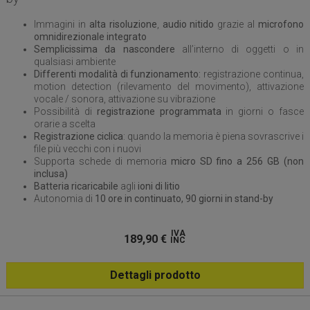
Immagini in
alta risoluzione
,
audio nitido
grazie al
microfono
omnidirezionale integrato
Semplicissima da nascondere
all’interno di oggetti o in
qualsiasi ambiente
Differenti modalità di funzionamento:
registrazione continua,
motion detection (rilevamento del movimento), attivazione
vocale / sonora, attivazione su vibrazione
Possibilità di
registrazione programmata
in giorni o fasce
orarie a scelta
Registrazione ciclica
: quando la memoria è piena sovrascrive i
file più vecchi con i nuovi
Supporta schede di memoria
micro SD fino a 256 GB (non
inclusa)
Batteria ricaricabile
agli
ioni di litio
Autonomia di
10 ore in continuato, 90 giorni in stand-by
IVA
189,90
€
INC
Dettagli prodotto