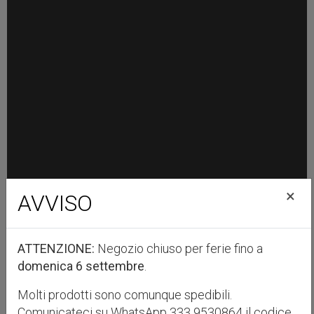
×
AVVISO
ATTENZIONE:
Negozio chiuso per ferie fino a
domenica 6 settembre
.
Molti prodotti sono comunque spedibili.
Comunicateci su WhatsApp 333 9530864 il codice