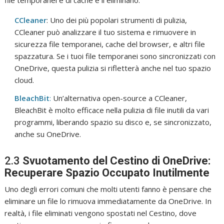
file temporanei e di cache e li eliminano:
CCleaner
: Uno dei più popolari strumenti di pulizia,
CCleaner può analizzare il tuo sistema e rimuovere in
sicurezza file temporanei, cache del browser, e altri file
spazzatura. Se i tuoi file temporanei sono sincronizzati con
OneDrive, questa pulizia si rifletterà anche nel tuo spazio
cloud.
BleachBit
:
Un’alternativa open-source a CCleaner,
BleachBit è molto efficace nella pulizia di file inutili da vari
programmi, liberando spazio su disco e, se sincronizzato,
anche su OneDrive.
2.3
Svuotamento del Cestino di OneDrive:
Recuperare Spazio Occupato Inutilmente
Uno degli errori comuni che molti utenti fanno è pensare che
eliminare un file lo rimuova immediatamente da OneDrive. In
realtà, i file eliminati vengono spostati nel Cestino, dove