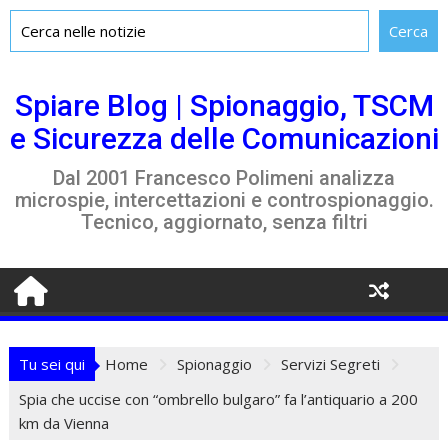
Skip
to
Spiare Blog | Spionaggio, TSCM
content
e Sicurezza delle Comunicazioni
Dal 2001 Francesco Polimeni analizza
microspie, intercettazioni e controspionaggio.
Tecnico, aggiornato, senza filtri
Tu sei qui
Home
Spionaggio
Servizi Segreti
Spia che uccise con “ombrello bulgaro” fa l’antiquario a 200
km da Vienna