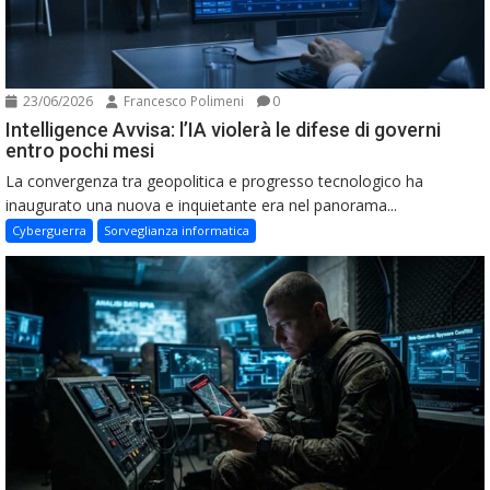
23/06/2026
Francesco Polimeni
0
Intelligence Avvisa: l’IA violerà le difese di governi
entro pochi mesi
La convergenza tra geopolitica e progresso tecnologico ha
inaugurato una nuova e inquietante era nel panorama...
Cyberguerra
Sorveglianza informatica