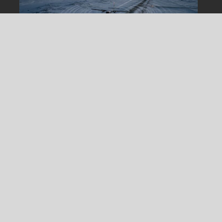
22/05/2026
Francesco Polimeni
0
GPS Jamming russo: la Norvegia rafforza il
confine GNSS
GPS Jamming. La Norvegia ha annunciato oggi, 22
maggio 2026, l’installazione di due nuove stazioni di...
Sicurezza