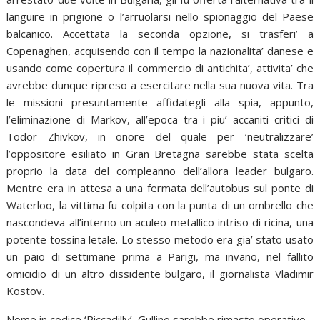
languire in prigione o l’arruolarsi nello spionaggio del Paese
balcanico. Accettata la seconda opzione, si trasferi’ a
Copenaghen, acquisendo con il tempo la nazionalita’ danese e
usando come copertura il commercio di antichita’, attivita’ che
avrebbe dunque ripreso a esercitare nella sua nuova vita. Tra
le missioni presuntamente affidategli alla spia, appunto,
l’eliminazione di Markov, all’epoca tra i piu’ accaniti critici di
Todor Zhivkov, in onore del quale per ‘neutralizzare’
l’oppositore esiliato in Gran Bretagna sarebbe stata scelta
proprio la data del compleanno dell’allora leader bulgaro.
Mentre era in attesa a una fermata dell’autobus sul ponte di
Waterloo, la vittima fu colpita con la punta di un ombrello che
nascondeva all’interno un aculeo metallico intriso di ricina, una
potente tossina letale. Lo stesso metodo era gia’ stato usato
un paio di settimane prima a Parigi, ma invano, nel fallito
omicidio di un altro dissidente bulgaro, il giornalista Vladimir
Kostov.
Nome in codice ‘Piccadilly’, Gullino sarebbe rimasto operativo