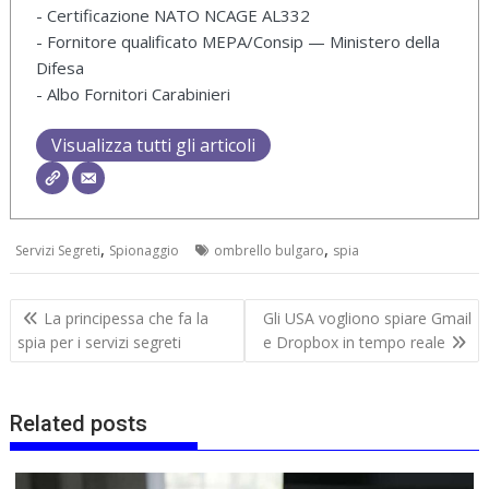
- Certificazione NATO NCAGE AL332
- Fornitore qualificato MEPA/Consip — Ministero della
Difesa
- Albo Fornitori Carabinieri
Visualizza tutti gli articoli
,
,
Servizi Segreti
Spionaggio
ombrello bulgaro
spia
Navigazione
La principessa che fa la
Gli USA vogliono spiare Gmail
articoli
spia per i servizi segreti
e Dropbox in tempo reale
Related posts