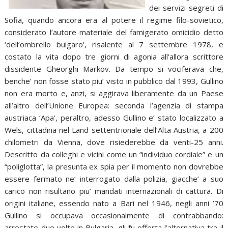
dei servizi segreti di
Sofia, quando ancora era al potere il regime filo-sovietico,
considerato l’autore materiale del famigerato omicidio detto
‘dell’ombrello bulgaro’, risalente al 7 settembre 1978, e
costato la vita dopo tre giorni di agonia all’allora scrittore
dissidente Gheorghi Markov. Da tempo si vociferava che,
benche’ non fosse stato piu’ visto in pubblico dal 1993, Gullino
non era morto e, anzi, si aggirava liberamente da un Paese
all’altro dell’Unione Europea: seconda l’agenzia di stampa
austriaca ‘Apa’, peraltro, adesso Gullino e’ stato localizzato a
Wels, cittadina nel Land settentrionale dell’Alta Austria, a 200
chilometri da Vienna, dove risiederebbe da venti-25 anni.
Descritto da colleghi e vicini come un “individuo cordiale” e un
“poliglotta”, la presunta ex spia per il momento non dovrebbe
essere fermato ne’ interrogato dalla polizia, giacche’ a suo
carico non risultano piu’ mandati internazionali di cattura. Di
origini italiane, essendo nato a Bari nel 1946, negli anni ’70
Gullino si occupava occasionalmente di contrabbando:
arrestato due volte in Bulgaria, gli fu offerta l’alternativa tra il