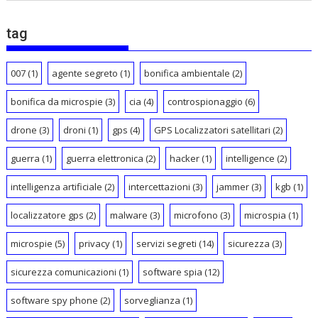
tag
007
(1)
agente segreto
(1)
bonifica ambientale
(2)
bonifica da microspie
(3)
cia
(4)
controspionaggio
(6)
drone
(3)
droni
(1)
gps
(4)
GPS Localizzatori satellitari
(2)
guerra
(1)
guerra elettronica
(2)
hacker
(1)
intelligence
(2)
intelligenza artificiale
(2)
intercettazioni
(3)
jammer
(3)
kgb
(1)
localizzatore gps
(2)
malware
(3)
microfono
(3)
microspia
(1)
microspie
(5)
privacy
(1)
servizi segreti
(14)
sicurezza
(3)
sicurezza comunicazioni
(1)
software spia
(12)
software spy phone
(2)
sorveglianza
(1)